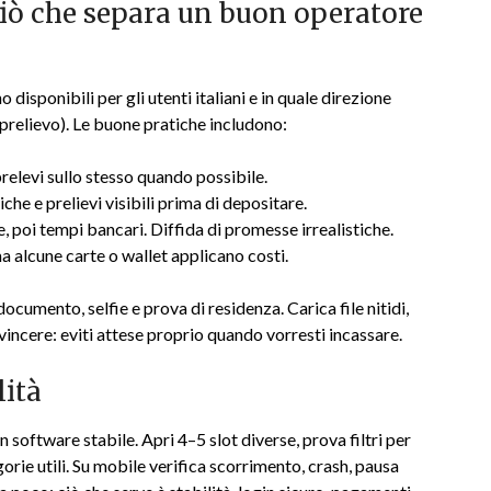
ciò che separa un buon operatore
disponibili per gli utenti italiani e in quale direzione
 prelievo). Le buone pratiche includono:
prelevi sullo stesso quando possibile.
che e prelievi visibili prima di depositare.
, poi tempi bancari. Diffida di promesse irrealistiche.
 alcune carte o wallet applicano costi.
ocumento, selfie e prova di residenza. Carica file nitidi,
di vincere: eviti attese proprio quando vorresti incassare.
lità
n software stabile. Apri 4–5 slot diverse, prova filtri per
orie utili. Su mobile verifica scorrimento, crash, pausa