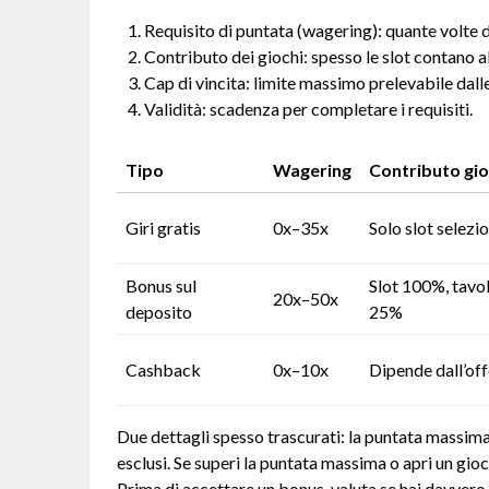
Requisito di puntata (wagering): quante volte d
Contributo dei giochi: spesso le slot contano a
Cap di vincita: limite massimo prelevabile dall
Validità: scadenza per completare i requisiti.
Tipo
Wagering
Contributo gio
Giri gratis
0x–35x
Solo slot selezi
Bonus sul
Slot 100%, tavol
20x–50x
deposito
25%
Cashback
0x–10x
Dipende dall’off
Due dettagli spesso trascurati: la puntata massima 
esclusi. Se superi la puntata massima o apri un gioco
Prima di accettare un bonus, valuta se hai davvero 