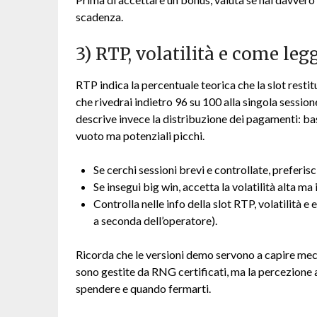
scadenza.
3) RTP, volatilità e come leg
RTP indica la percentuale teorica che la slot resti
che rivedrai indietro 96 su 100 alla singola sessione:
descrive invece la distribuzione dei pagamenti: bass
vuoto ma potenziali picchi.
Se cerchi sessioni brevi e controllate, preferisc
Se insegui big win, accetta la volatilità alta ma
Controlla nelle info della slot RTP, volatilità e
a seconda dell’operatore).
Ricorda che le versioni demo servono a capire mecca
sono gestite da RNG certificati, ma la percezione 
spendere e quando fermarti.