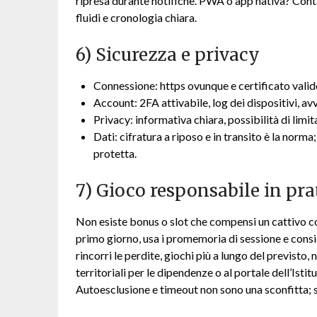
ripresa durante notifiche. PWA o app nativa? Conta
fluidi e cronologia chiara.
6) Sicurezza e privacy
Connessione: https ovunque e certificato valid
Account: 2FA attivabile, log dei dispositivi, av
Privacy: informativa chiara, possibilità di lim
Dati: cifratura a riposo e in transito è la norma;
protetta.
7) Gioco responsabile in pra
Non esiste bonus o slot che compensi un cattivo con
primo giorno, usa i promemoria di sessione e cons
rincorri le perdite, giochi più a lungo del previsto, na
territoriali per le dipendenze o al portale dell’Isti
Autoesclusione e timeout non sono una sconfitta; s