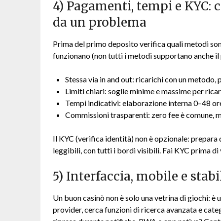
4) Pagamenti, tempi e KYC: 
da un problema
Prima del primo deposito verifica quali metodi sono 
funzionano (non tutti i metodi supportano anche il
Stessa via in and out: ricarichi con un metodo, 
Limiti chiari: soglie minime e massime per ricari
Tempi indicativi: elaborazione interna 0–48 ore
Commissioni trasparenti: zero fee è comune, ma
Il KYC (verifica identità) non è opzionale: prepara d
leggibili, con tutti i bordi visibili. Fai KYC prima 
5) Interfaccia, mobile e stabi
Un buon casinò non è solo una vetrina di giochi: è u
provider, cerca funzioni di ricerca avanzata e categ